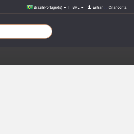
Brazil(Português)
BRL
Entrar
ou
Criar conta